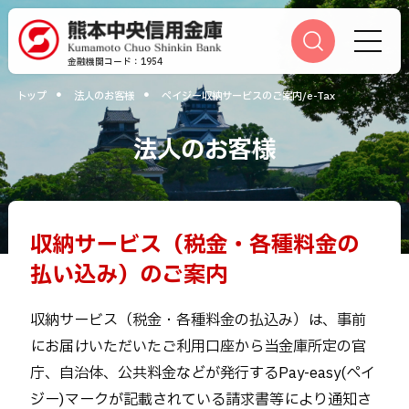
金融機関コード：1954
トップ
法人のお客様
ペイジー収納サービスのご案内/e-Tax
かりる
貯める
運用する
便利に
相談する
法人のお客様
ふやす
そなえる
つかう
店舗・ATM
当金庫について
採用情報
手数料一覧
収納サービス（税金・各種料金の
相談予約
方針・指針
払い込み）のご案内
重要事項のお知らせ
各種規定集のご案内
キャッシュカード利用
休眠預金等のお取り扱いについ
収納サービス（税金・各種料金の払込み）は、事前
て
にお届けいただいたご利用口座から当金庫所定の官
電子決済等代行業者について
サイトマップ
庁、自治体、公共料金などが発行するPay-easy(ペイ
ジー)マークが記載されている請求書等により通知さ