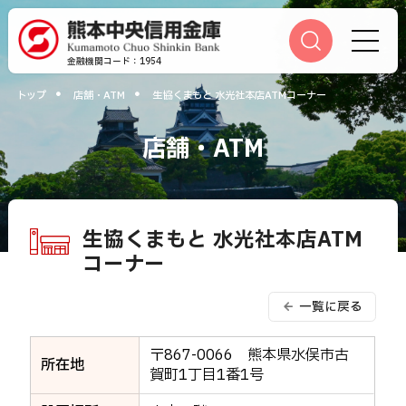
金融機関コード：1954
トップ
店舗・ATM
生協くまもと 水光社本店ATMコーナー
かりる
貯める
運用する
便利に
相談する
店舗・ATM
ふやす
そなえる
つかう
店舗・ATM
当金庫について
採用情報
手数料一覧
生協くまもと 水光社本店ATM
相談予約
方針・指針
コーナー
重要事項のお知らせ
各種規定集のご案内
一覧に戻る
キャッシュカード利用
休眠預金等のお取り扱いについ
て
〒867-0066 熊本県水俣市古
電子決済等代行業者について
サイトマップ
所在地
賀町1丁目1番1号