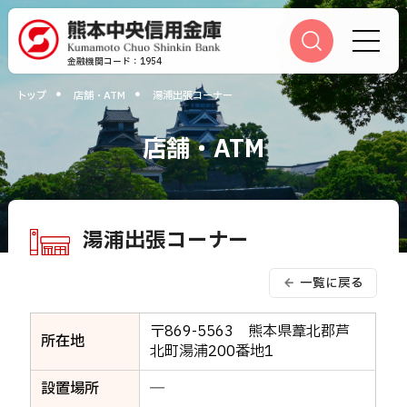
金融機関コード：1954
トップ
店舗・ATM
湯浦出張コーナー
かりる
貯める
運用する
便利に
相談する
店舗・ATM
ふやす
そなえる
つかう
店舗・ATM
当金庫について
採用情報
手数料一覧
湯浦出張コーナー
相談予約
方針・指針
一覧に戻る
重要事項のお知らせ
各種規定集のご案内
キャッシュカード利用
休眠預金等のお取り扱いについ
〒869-5563 熊本県葦北郡芦
て
所在地
北町湯浦200番地1
電子決済等代行業者について
サイトマップ
設置場所
―